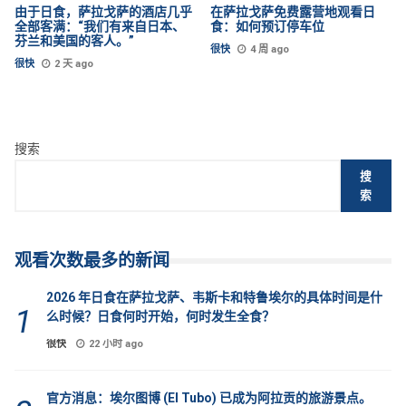
由于日食，萨拉戈萨的酒店几乎
在萨拉戈萨免费露营地观看日
全部客满：“我们有来自日本、
食：如何预订停车位
芬兰和美国的客人。”
很快
4 周 ago
很快
2 天 ago
搜索
搜
索
观看次数最多的新闻
2026 年日食在萨拉戈萨、韦斯卡和特鲁埃尔的具体时间是什
么时候？日食何时开始，何时发生全食？
很快
22 小时 ago
官方消息：埃尔图博 (El Tubo) 已成为阿拉贡的旅游景点。