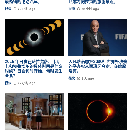
最畅销的电动汽车。
已成为阿拉贡的旅游景点。
很快
22 小时 ago
很快
22 小时 ago
2026 年日食在萨拉戈萨、韦斯
因凡蒂诺想把2030年世界杯决赛
卡和特鲁埃尔的具体时间是什么
的举办权从西班牙夺走，交给摩
时候？日食何时开始，何时发生
洛哥。
全食？
很快
2 天 ago
很快
22 小时 ago