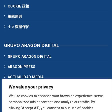
COOKIE 政策
编辑原则
个人数据保护
GRUPO ARAGÓN DIGITAL
GRUPO ARAGÓN DIGITAL
ARAGON PRESS
ACTUALIDAD MEDIA
We value your privacy
联系我们
We use cookies to enhance your browsing experience, serve
personalized ads or content, and analyze our traffic. By
clicking "Accept All", you consent to our use of cookies.
© 2024 aragondigital.com. Aragón news on the Internet. An Aragonese