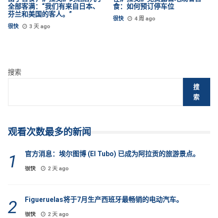
全部客满：“我们有来自日本、
食：如何预订停车位
芬兰和美国的客人。”
很快
4 周 ago
很快
3 天 ago
搜索
搜
索
观看次数最多的新闻
官方消息：埃尔图博 (El Tubo) 已成为阿拉贡的旅游景点。
很快
2 天 ago
Figueruelas将于7月生产西班牙最畅销的电动汽车。
很快
2 天 ago