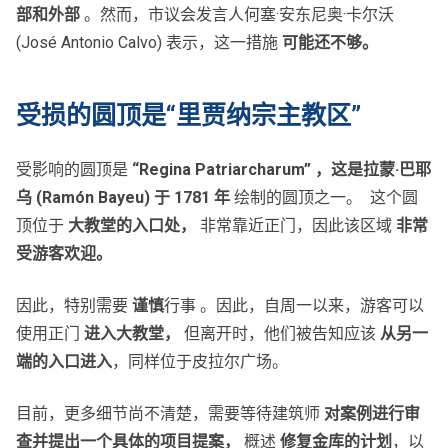
部和外部
。然而，市议会发言人何塞·安东尼奥·卡尔沃
(José Antonio Calvo) 表示，这一措施
可能还不够。
受损的圆顶是“里贾纳宗主教区”
受影响的圆顶是
“Regina Patriarcharum” ，这是
拉蒙·巴耶
乌 (Ramón Bayeu) 于 1781 年
绘制的圆顶之一。 这个圆
顶位于
大教堂的入口处，
非常靠近正门，因此该区域
非常
受游客欢迎。
因此，特别需要
谨慎
行事 。因此，自周一以来，游客可以
使用正门
进入大教堂，
但离开时，他们被告知应该
从另一
端的入口进入
，同样位于皮拉尔广场。
目前，更多细节尚不清楚，需要等待建筑师
对案例进行审
查并提出一个具体的项目提案，
概述
修复金库的计划
，以