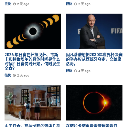
很快
2 天 ago
很快
2 天 ago
2026 年日食在萨拉戈萨、韦斯
因凡蒂诺想把2030年世界杯决赛
卡和特鲁埃尔的具体时间是什么
的举办权从西班牙夺走，交给摩
时候？日食何时开始，何时发生
洛哥。
全食？
很快
3 天 ago
很快
2 天 ago
由于日食，萨拉戈萨的酒店几乎
在萨拉戈萨免费露营地观看日