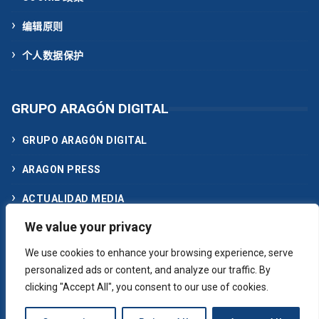
编辑原则
个人数据保护
GRUPO ARAGÓN DIGITAL
GRUPO ARAGÓN DIGITAL
ARAGON PRESS
ACTUALIDAD MEDIA
We value your privacy
联系我们
We use cookies to enhance your browsing experience, serve
personalized ads or content, and analyze our traffic. By
clicking "Accept All", you consent to our use of cookies.
© 2024 aragondigital.com. Aragón news on the Internet. An Aragonese
vision in digital.