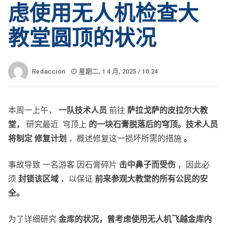
虑使用无人机检查大
教堂圆顶的状况
Redacción
星期二, 1 4 月, 2025 /
10:24
本周一上午，
一队技术人员
前往
萨拉戈萨的皮拉尔大教
堂，
研究最近 穹顶上
的一块石膏脱落后的穹顶。技术人员
将制定
修复计划
，概述修复这一损坏所需的措施
。
事故导致 一名游客 因石膏碎片
击中鼻子而
受伤
，因此必
须
封锁该区域
，以保证
前来参观大教堂的所有公民的安
全。
为了详细研究
金库的状况，曾考虑使用无人机飞越金库内