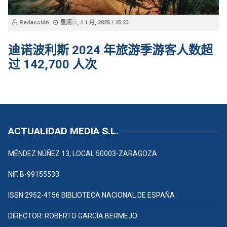
Redacción
星期三, 1 1 月, 2025 /
15:23
迪诺波利斯 2024 年旅游季游客人数超
过 142,700 人次
ACTUALIDAD MEDIA S.L.
MÉNDEZ NÚÑEZ 13, LOCAL 50003-ZARAGOZA
NIF. B-99155533
ISSN 2952-4156 BIBLIOTECA NACIONAL DE ESPAÑA
DIRECTOR: ROBERTO GARCÍA BERMEJO