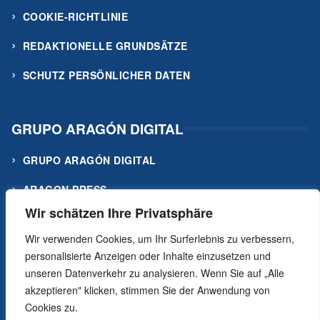
COOKIE-RICHTLINIE
REDAKTIONELLE GRUNDSÄTZE
SCHUTZ PERSÖNLICHER DATEN
GRUPO ARAGÓN DIGITAL
GRUPO ARAGÓN DIGITAL
ARAGON PRESS
Wir schätzen Ihre Privatsphäre
ACTUALIDAD MEDIA
Wir verwenden Cookies, um Ihr Surferlebnis zu verbessern,
KONTAKTIERE UNS
personalisierte Anzeigen oder Inhalte einzusetzen und
unseren Datenverkehr zu analysieren. Wenn Sie auf „Alle
akzeptieren" klicken, stimmen Sie der Anwendung von
Cookies zu.
© 2024 aragondigital.com. Aragón news on the Internet. An Aragonese