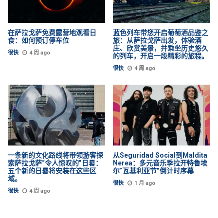
在萨拉戈萨免费露营地观看日
蓝色列车带您开启葡萄酒品鉴之
食：如何预订停车位
旅：从萨拉戈萨出发，体验酒
庄、欣赏美景，并乘坐历史悠久
很快
4 周 ago
的列车，开启一段精彩的旅程。
很快
4 周 ago
一条新的文化路线将带领游客探
从Seguridad Social到Maldita
索萨拉戈萨“令人惊叹的”日晷：
Nerea：多元音乐季拉开特鲁埃
五个新的日晷将安装在这些区
尔“瓦基利亚节”倒计时序幕
域。
很快
1 月 ago
很快
4 周 ago