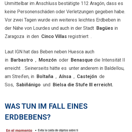
Unmittelbar im Anschluss bestätigte 112 Aragón, dass es
keine Personenschäden oder Verletzungen gegeben habe.
Vor zwei Tagen wurde ein weiteres leichtes Erdbeben in
der Nähe von Lourdes und auch in der Stadt
Bagües
in
Zaragoza in den
Cinco Villas
registriert .
Laut IGN hat das Beben neben Huesca auch
in
Barbastro
,
Monzón
oder
Benasque
die Intensität II
erreicht . Seinerseits hätte es unter anderem in Baldellou,
am Streifen, in
Boltaña
,
Aínsa
,
Castejón
de
Sos,
Sabiñánigo
und
Bielsa die Stufe III erreicht.
WAS TUN IM FALL EINES
ERDBEBENS?